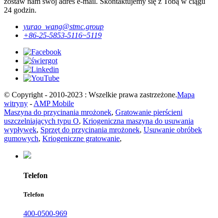
zostaw nam swój adres e-mail. Skontaktujemy się z Tobą w ciągu
24 godzin.
yurao_wang@stmc.group
+86-25-5853-5116~5119
© Copyright - 2010-2023 : Wszelkie prawa zastrzeżone.
Mapa
witryny
-
AMP Mobile
Maszyna do przycinania mrożonek
,
Gratowanie pierścieni
uszczelniających typu O
,
Kriogeniczna maszyna do usuwania
wypływek
,
Sprzęt do przycinania mrożonek
,
Usuwanie obróbek
gumowych
,
Kriogeniczne gratowanie
,
Telefon
Telefon
400-0500-969