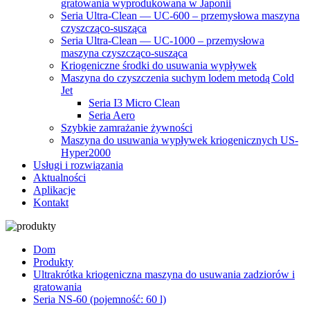
gratowania wyprodukowana w Japonii
Seria Ultra-Clean — UC-600 – przemysłowa maszyna
czyszcząco-susząca
Seria Ultra-Clean — UC-1000 – przemysłowa
maszyna czyszcząco-susząca
Kriogeniczne środki do usuwania wypływek
Maszyna do czyszczenia suchym lodem metodą Cold
Jet
Seria I3 Micro Clean
Seria Aero
Szybkie zamrażanie żywności
Maszyna do usuwania wypływek kriogenicznych US-
Hyper2000
Usługi i rozwiązania
Aktualności
Aplikacje
Kontakt
Dom
Produkty
Ultrakrótka kriogeniczna maszyna do usuwania zadziorów i
gratowania
Seria NS-60 (pojemność: 60 l)