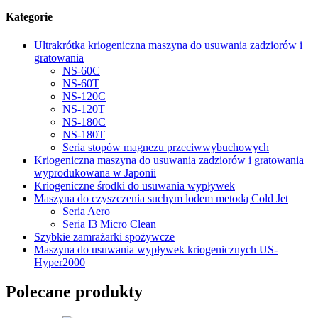
Kategorie
Ultrakrótka kriogeniczna maszyna do usuwania zadziorów i
gratowania
NS-60C
NS-60T
NS-120C
NS-120T
NS-180C
NS-180T
Seria stopów magnezu przeciwwybuchowych
Kriogeniczna maszyna do usuwania zadziorów i gratowania
wyprodukowana w Japonii
Kriogeniczne środki do usuwania wypływek
Maszyna do czyszczenia suchym lodem metodą Cold Jet
Seria Aero
Seria I3 Micro Clean
Szybkie zamrażarki spożywcze
Maszyna do usuwania wypływek kriogenicznych US-
Hyper2000
Polecane produkty