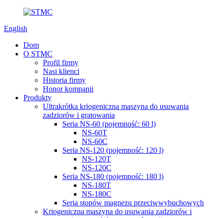
English
Dom
O STMC
Profil firmy
Nasi klienci
Historia firmy
Honor kompanii
Produkty
Ultrakrótka kriogeniczna maszyna do usuwania
zadziorów i gratowania
Seria NS-60 (pojemność: 60 l)
NS-60T
NS-60C
Seria NS-120 (pojemność: 120 l)
NS-120T
NS-120C
Seria NS-180 (pojemność: 180 l)
NS-180T
NS-180C
Seria stopów magnezu przeciwwybuchowych
Kriogeniczna maszyna do usuwania zadziorów i