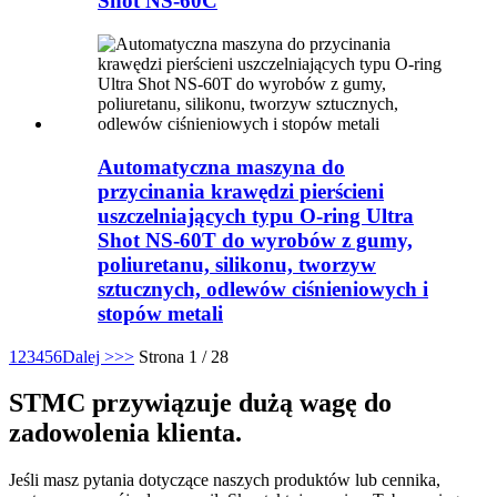
Shot NS-60C
Automatyczna maszyna do
przycinania krawędzi pierścieni
uszczelniających typu O-ring Ultra
Shot NS-60T do wyrobów z gumy,
poliuretanu, silikonu, tworzyw
sztucznych, odlewów ciśnieniowych i
stopów metali
1
2
3
4
5
6
Dalej >
>>
Strona 1 / 28
STMC przywiązuje dużą wagę do
zadowolenia klienta.
Jeśli masz pytania dotyczące naszych produktów lub cennika,