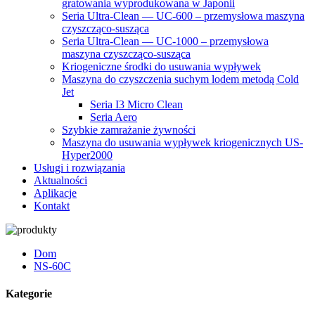
gratowania wyprodukowana w Japonii
Seria Ultra-Clean — UC-600 – przemysłowa maszyna
czyszcząco-susząca
Seria Ultra-Clean — UC-1000 – przemysłowa
maszyna czyszcząco-susząca
Kriogeniczne środki do usuwania wypływek
Maszyna do czyszczenia suchym lodem metodą Cold
Jet
Seria I3 Micro Clean
Seria Aero
Szybkie zamrażanie żywności
Maszyna do usuwania wypływek kriogenicznych US-
Hyper2000
Usługi i rozwiązania
Aktualności
Aplikacje
Kontakt
Dom
NS-60C
Kategorie