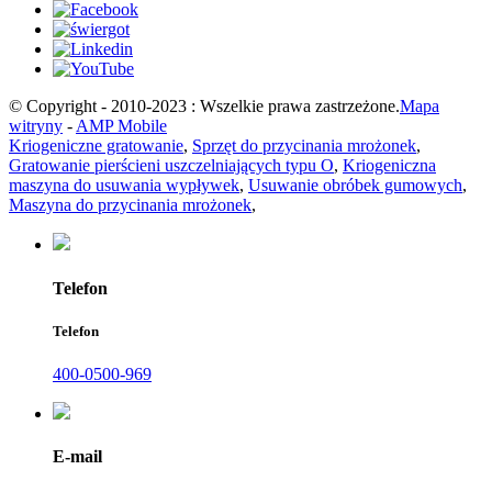
© Copyright - 2010-2023 : Wszelkie prawa zastrzeżone.
Mapa
witryny
-
AMP Mobile
Kriogeniczne gratowanie
,
Sprzęt do przycinania mrożonek
,
Gratowanie pierścieni uszczelniających typu O
,
Kriogeniczna
maszyna do usuwania wypływek
,
Usuwanie obróbek gumowych
,
Maszyna do przycinania mrożonek
,
Telefon
Telefon
400-0500-969
E-mail