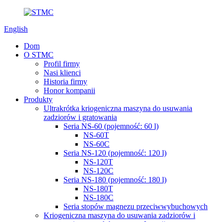
English
Dom
O STMC
Profil firmy
Nasi klienci
Historia firmy
Honor kompanii
Produkty
Ultrakrótka kriogeniczna maszyna do usuwania
zadziorów i gratowania
Seria NS-60 (pojemność: 60 l)
NS-60T
NS-60C
Seria NS-120 (pojemność: 120 l)
NS-120T
NS-120C
Seria NS-180 (pojemność: 180 l)
NS-180T
NS-180C
Seria stopów magnezu przeciwwybuchowych
Kriogeniczna maszyna do usuwania zadziorów i