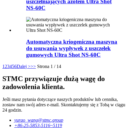
uszczelniających azotem Ultra Shot
NS-60C
Automatyczna kriogeniczna maszyna
do usuwania wypływek z uszczelek
gumowych Ultra Shot NS-60C
1
2
3
4
5
6
Dalej >
>>
Strona 1 / 14
STMC przywiązuje dużą wagę do
zadowolenia klienta.
Jeśli masz pytania dotyczące naszych produktów lub cennika,
zostaw nam swój adres e-mail. Skontaktujemy się z Tobą w ciągu
24 godzin.
yurao_wang@stmc.group
+86-25-5853-5116~5119