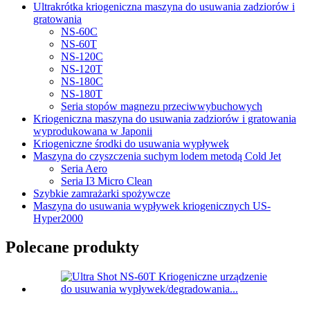
Ultrakrótka kriogeniczna maszyna do usuwania zadziorów i
gratowania
NS-60C
NS-60T
NS-120C
NS-120T
NS-180C
NS-180T
Seria stopów magnezu przeciwwybuchowych
Kriogeniczna maszyna do usuwania zadziorów i gratowania
wyprodukowana w Japonii
Kriogeniczne środki do usuwania wypływek
Maszyna do czyszczenia suchym lodem metodą Cold Jet
Seria Aero
Seria I3 Micro Clean
Szybkie zamrażarki spożywcze
Maszyna do usuwania wypływek kriogenicznych US-
Hyper2000
Polecane produkty